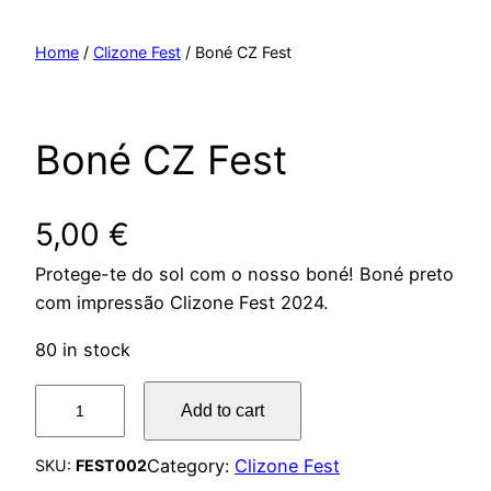
Saltar
para
Home
/
Clizone Fest
/ Boné CZ Fest
o
conteúdo
Boné CZ Fest
5,00
€
Protege-te do sol com o nosso boné! Boné preto
com impressão Clizone Fest 2024.
80 in stock
B
Add to cart
o
n
Category:
Clizone Fest
SKU:
FEST002
é