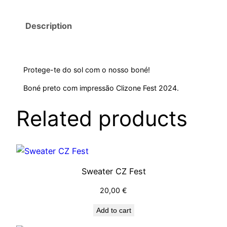
C
Z
Description
F
e
s
Protege-te do sol com o nosso boné!
t
q
Boné preto com impressão Clizone Fest 2024.
u
Related products
a
n
t
i
t
Sweater CZ Fest
y
20,00
€
Add to cart